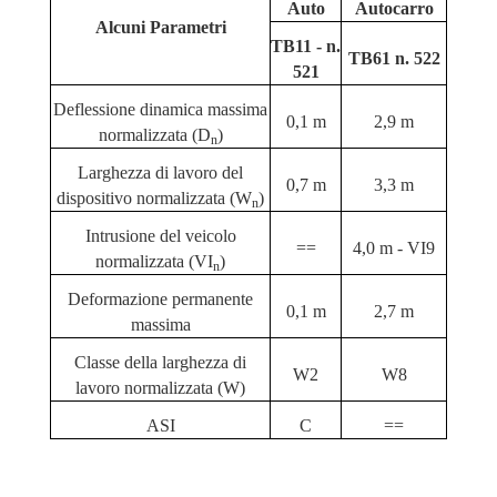
Auto
Autocarro
Alcuni Parametri
TB11 - n.
TB61 n. 522
521
Deflessione dinamica massima
0,1 m
2,9 m
normalizzata (D
)
n
Larghezza di lavoro del
0,7 m
3,3 m
dispositivo normalizzata (W
)
n
Intrusione del veicolo
==
4,0 m - VI9
normalizzata (VI
)
n
Deformazione permanente
0,1 m
2,7 m
massima
Classe della larghezza di
W2
W8
lavoro normalizzata (W)
ASI
C
==