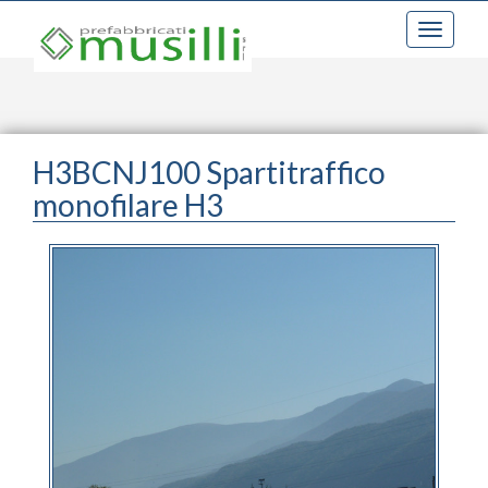
Toggle
navigati
H3BCNJ100 Spartitraffico
monofilare H3